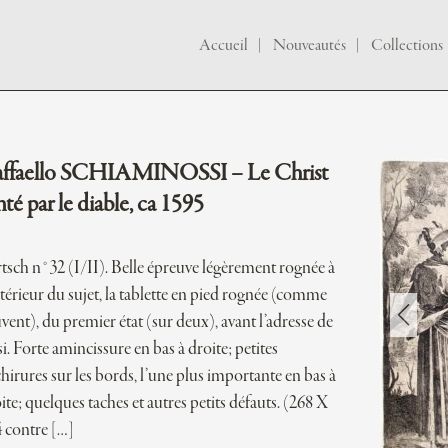
Accueil
Nouveautés
Collections
ffaello SCHIAMINOSSI – Le Christ
nté par le diable, ca 1595
tsch n°32 (I/II). Belle épreuve légèrement rognée à
ntérieur du sujet, la tablette en pied rognée (comme
vent), du premier état (sur deux), avant l’adresse de
i. Forte amincissure en bas à droite; petites
hirures sur les bords, l’une plus importante en bas à
ite; quelques taches et autres petits défauts. (268 X
 contre […]