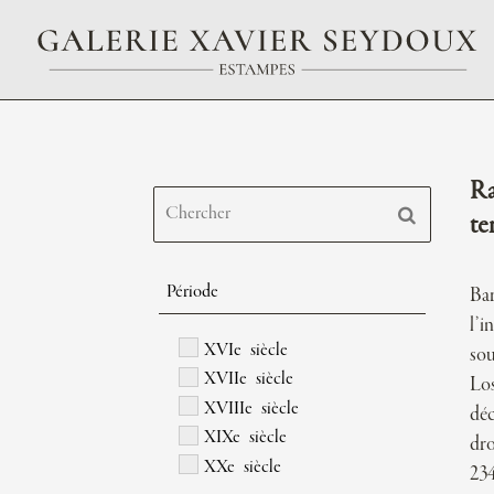
Ra
te
Période
Bar
l’i
XVIe siècle
sou
XVIIe siècle
Los
XVIIIe siècle
déc
XIXe siècle
dro
XXe siècle
234