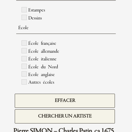
Estampes
Dessins
École
École française
École allemande
École italienne
École du Nord
Ecole anglaise
Autres écoles
EFFACER
CHERCHER UN ARTISTE
Pierre SIMON – Charles Patin, ca 1675