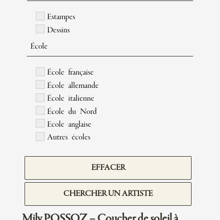
Estampes
Dessins
École
École française
École allemande
École italienne
École du Nord
Ecole anglaise
Autres écoles
EFFACER
CHERCHER UN ARTISTE
Mily POSSOZ – Coucher de soleil à