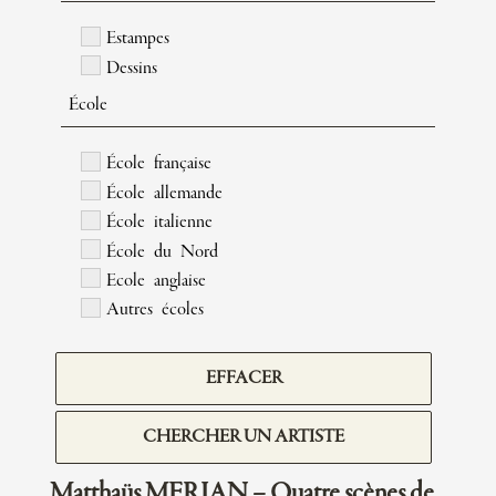
Estampes
Dessins
École
École française
École allemande
École italienne
École du Nord
Ecole anglaise
Autres écoles
EFFACER
CHERCHER UN ARTISTE
Matthaüs MERIAN – Quatre scènes de