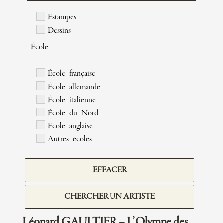
Estampes
Dessins
École
École française
École allemande
École italienne
École du Nord
Ecole anglaise
Autres écoles
EFFACER
CHERCHER UN ARTISTE
Léonard GAULTIER – L’Olympe des