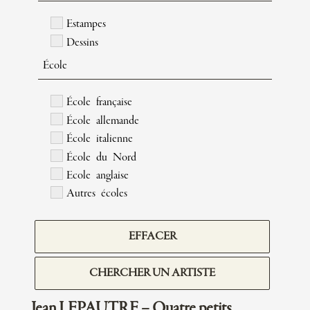
Estampes
Dessins
École
École française
École allemande
École italienne
École du Nord
Ecole anglaise
Autres écoles
EFFACER
CHERCHER UN ARTISTE
Jean LEPAUTRE – Quatre petits