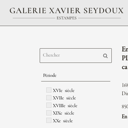
En
PI
ca
Période
168
XVIe siècle
Di
XVIIe siècle
XVIIIe siècle
85
XIXe siècle
En 
XXe siècle