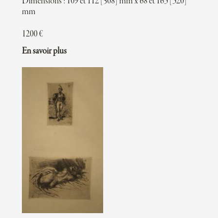
Dimensions : 109 et 112 [508] mm x 68 et 163 [320]
mm
1200
€
En savoir plus