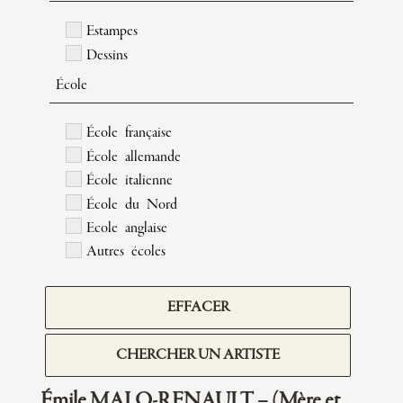
Estampes
Dessins
École
École française
École allemande
École italienne
École du Nord
Ecole anglaise
Autres écoles
EFFACER
CHERCHER UN ARTISTE
Émile MALO-RENAULT – (Mère et