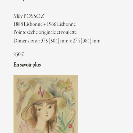
Mily POSSOZ
1888 Lisbonne + 1966 Lisbonne
Pointe sèche originale et roulette
Dimensions : 375 [504] mm x 274 [384] mm
850
€
En savoir plus