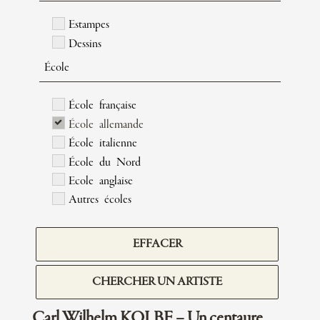
Estampes
Dessins
École
École française
École allemande
École italienne
École du Nord
Ecole anglaise
Autres écoles
EFFACER
CHERCHER UN ARTISTE
Carl Wilhelm KOLBE – Un centaure