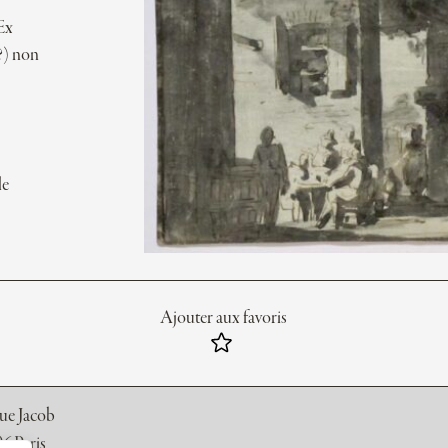
 Ex
?) non
le
Ajouter aux favoris
rue Jacob
6 Paris