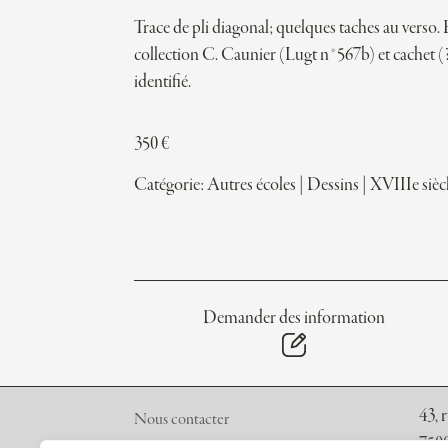
Trace de pli diagonal; quelques taches au verso.
collection C. Caunier (Lugt n°567b) et cachet (
identifié.
350
€
Catégorie:
Autres écoles
|
Dessins
|
XVIIIe sièc
Demander des information
43, 
Nous contacter
7500