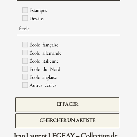
Estampes
Dessins
École
École française
École allemande
École italienne
École du Nord
Ecole anglaise
Autres écoles
EFFACER
CHERCHER UN ARTISTE
Jean Laurent LEGEAY – Collection de