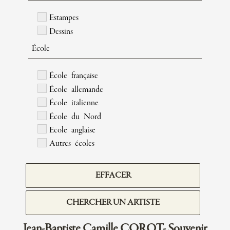
Estampes
Dessins
École
École française
École allemande
École italienne
École du Nord
Ecole anglaise
Autres écoles
EFFACER
CHERCHER UN ARTISTE
Jean-Baptiste Camille COROT- Souvenir