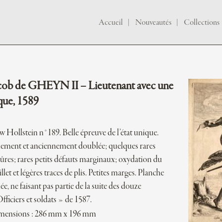
Accueil
Nouveautés
Collections
cob de GHEYN II – Lieutenant avec une
que, 1589
 Hollstein n°189. Belle épreuve de l’état unique.
ement et anciennement doublée; quelques rares
ûres; rares petits défauts marginaux; oxydation du
illet et légères traces de plis. Petites marges. Planche
lée, ne faisant pas partie de la suite des douze
fficiers et soldats » de 1587.
mensions : 286 mm x 196 mm