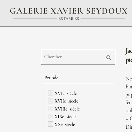
Ja
pi
Période
New
Fin
XVIe siècle
piq
XVIIe siècle
feu
XVIIIe siècle
iso
XIXe siècle
« O
XXe siècle
Di