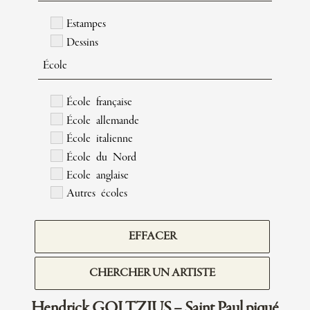
Estampes
Dessins
École
École française
École allemande
École italienne
École du Nord
Ecole anglaise
Autres écoles
EFFACER
CHERCHER UN ARTISTE
Hendrick GOLTZIUS – Saint Paul piqué