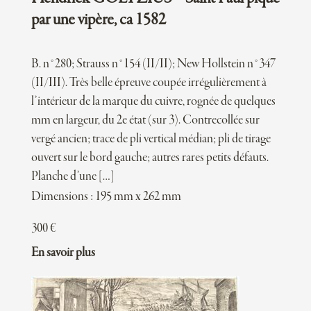
par une vipère, ca 1582
B. n°280; Strauss n°154 (II/II); New Hollstein n°347
(II/III). Très belle épreuve coupée irrégulièrement à
l’intérieur de la marque du cuivre, rognée de quelques
mm en largeur, du 2e état (sur 3). Contrecollée sur
vergé ancien; trace de pli vertical médian; pli de tirage
ouvert sur le bord gauche; autres rares petits défauts.
Planche d’une […]
Dimensions : 195 mm x 262 mm
300
€
En savoir plus