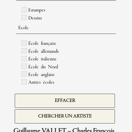
Estampes
Dessins
École
École française
École allemande
École italienne
École du Nord
Ecole anglaise
Autres écoles
EFFACER
CHERCHER UN ARTISTE
Guillaume VALLET – Charles François