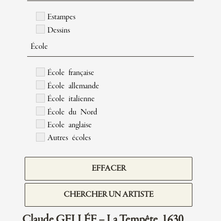
Estampes
Dessins
École
École française
École allemande
École italienne
École du Nord
Ecole anglaise
Autres écoles
EFFACER
CHERCHER UN ARTISTE
Claude GELLÉE – La Tempête, 1630